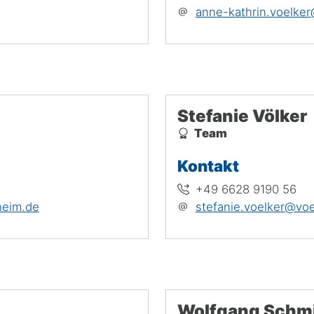
anne-kathrin.voelker
Stefanie Völker
Team
Kontakt
+49 6628 9190 56
heim.de
stefanie.voelker@voe
Wolfgang Schm