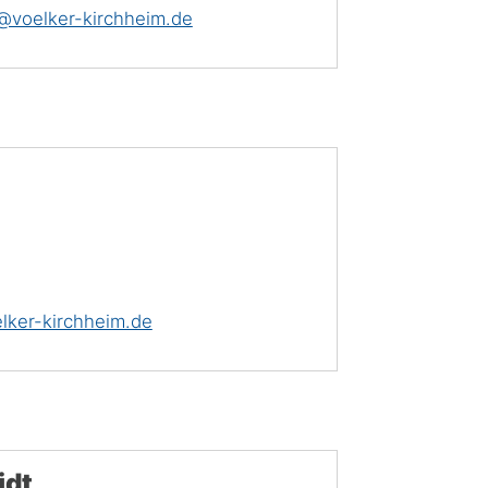
@voelker-kirchheim.de
lker-kirchheim.de
idt