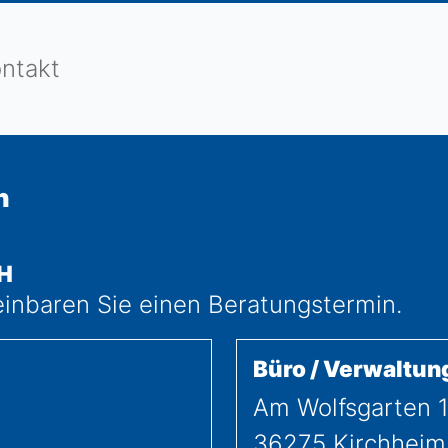
ntakt
n
H
einbaren Sie einen Beratungstermin.
Büro / Verwaltun
Am Wolfsgarten 
36275
Kirchheim