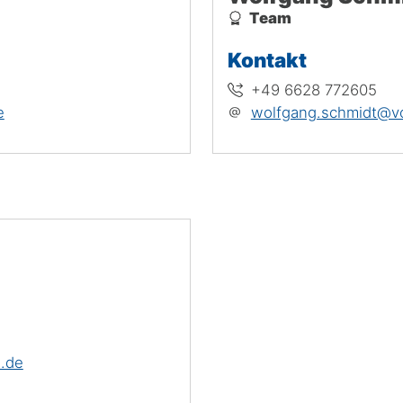
Team
Kontakt
+49 6628 772605
e
wolfgang.schmidt@vo
.de