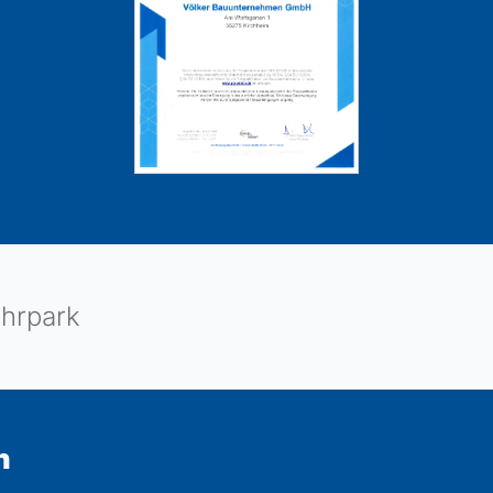
hrpark
n