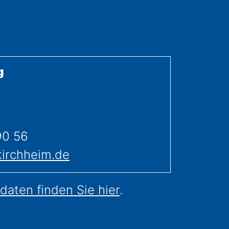
g
1
90 56
kirchheim.de
daten finden Sie hier
.