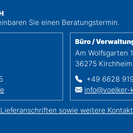
H
einbaren Sie einen Beratungstermin.
Büro / Verwaltun
Am Wolfsgarten 
36275
Kirchheim
Telefon
5
+49 6628 91
E-Mail
de
info@voelker-
Lieferanschriften sowie weitere Kontakt